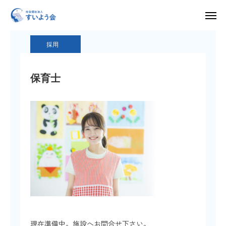
募集要項
採用
保育士
入所申し込み・見学・体験利用はこちら
採用
求人情報
保育士
HOME
すいよう会について
運営施設
採用情報
お知らせ
お問い合わせ
現在準備中。施設へお問合せ下さい。