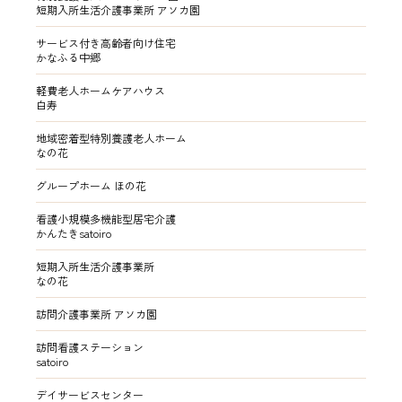
短期入所生活介護事業所 アソカ園
サービス付き高齢者向け住宅
かなふる中郷
軽費老人ホームケアハウス
白寿
地域密着型特別養護老人ホーム
なの花
グループホーム ほの花
看護小規模多機能型居宅介護
かんたきsatoiro
短期入所生活介護事業所
なの花
訪問介護事業所 アソカ園
訪問看護ステーション
satoiro
デイサービスセンター