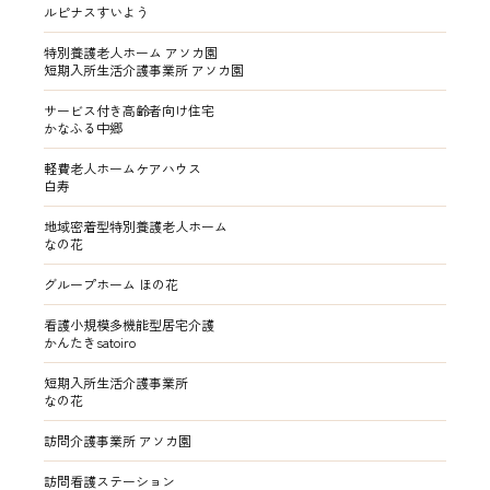
ルピナスすいよう
特別養護老人ホーム アソカ園
短期入所生活介護事業所 アソカ園
サービス付き高齢者向け住宅
かなふる中郷
軽費老人ホームケアハウス
白寿
地域密着型特別養護老人ホーム
なの花
グループホーム ほの花
看護小規模多機能型居宅介護
かんたきsatoiro
短期入所生活介護事業所
なの花
訪問介護事業所 アソカ園
訪問看護ステーション