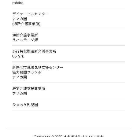
satoiro
デイサービスセンター
アソカ園
(通所介護事業所)
通所介護事業所
リハステージ郷
歩行特化型通所介護事業所
GoPark
新居浜市地域包括支援センター
協力機関ブランチ
アソカ園
居宅介護支援事業所
アソカ園
ひまわり乳児園
Copyright © 2025 社会福祉法人すいよう会