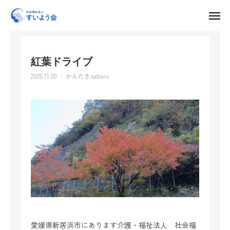
お知らせ
かんたきsatoiro
紅葉ドライブ
入所申し込み・見学・体験利用はこちら
紅葉ドライブ
求人情報
2025.11.20
かんたきsatoiro
HOME
すいよう会について
運営施設
採用情報
お知らせ
お問い合わせ
愛媛県新居浜市にあります介護・福祉法人 社会福