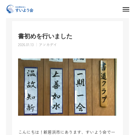
お知らせ
アソカデイ
書初めを行いました
入所申し込み・見学・体験利用はこちら
書初めを行いました
求人情報
2026.01.13
アソカデイ
HOME
すいよう会について
運営施設
採用情報
お知らせ
お問い合わせ
こんにちは！新居浜市にあります、すいよう会でー