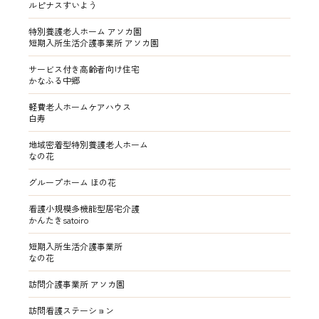
ルピナスすいよう
特別養護老人ホーム アソカ園
短期入所生活介護事業所 アソカ園
サービス付き高齢者向け住宅
かなふる中郷
軽費老人ホームケアハウス
白寿
地域密着型特別養護老人ホーム
なの花
グループホーム ほの花
看護小規模多機能型居宅介護
かんたきsatoiro
短期入所生活介護事業所
なの花
訪問介護事業所 アソカ園
訪問看護ステーション