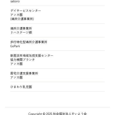
satoiro
デイサービスセンター
アソカ園
(通所介護事業所)
通所介護事業所
リハステージ郷
歩行特化型通所介護事業所
GoPark
新居浜市地域包括支援センター
協力機関ブランチ
アソカ園
居宅介護支援事業所
アソカ園
ひまわり乳児園
Copyright © 2025 社会福祉法人すいよう会