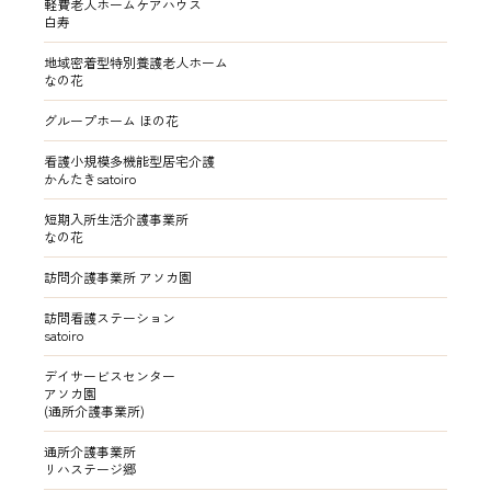
軽費老人ホームケアハウス
白寿
地域密着型特別養護老人ホーム
なの花
グループホーム ほの花
看護小規模多機能型居宅介護
かんたきsatoiro
短期入所生活介護事業所
なの花
訪問介護事業所 アソカ園
訪問看護ステーション
satoiro
デイサービスセンター
アソカ園
(通所介護事業所)
通所介護事業所
リハステージ郷