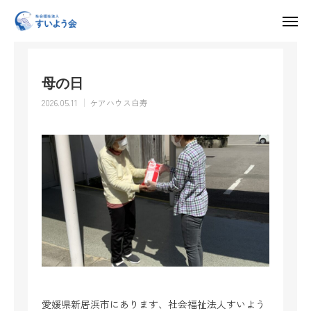
お知らせ
ケアハウス白寿
母の日
入所申し込み・見学・体験利用はこちら
母の日
求人情報
2026.05.11
ケアハウス白寿
HOME
すいよう会について
運営施設
採用情報
お知らせ
お問い合わせ
愛媛県新居浜市にあります、社会福祉法人すいよう