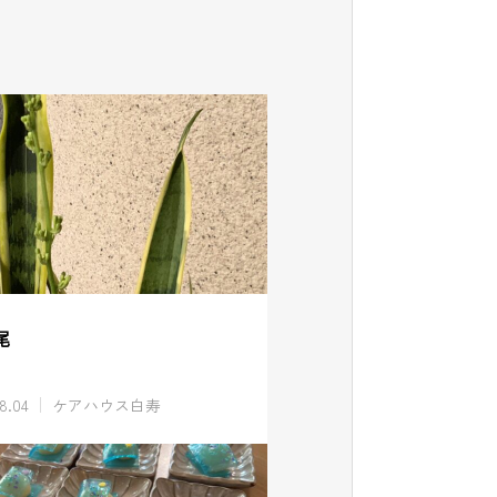
尾
8.04
ケアハウス白寿