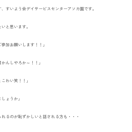
す、すいよう会デイサービスセンターアソカ園です。
たいと思います。
ひご参加お願いします！！」
書かんしやろか～！！」
とこわい笑！！」
ましょうか」
られるのが恥ずかしいと話される方も・・・