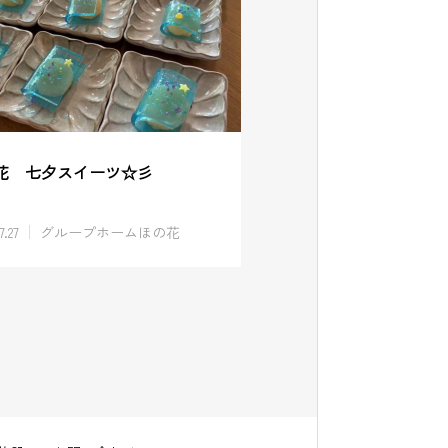
花 七夕スイーツ☆彡
7.27
グループホームほの花