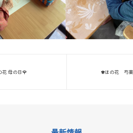
の花 母の日🌹
✾ほの花 芍薬
最新情報