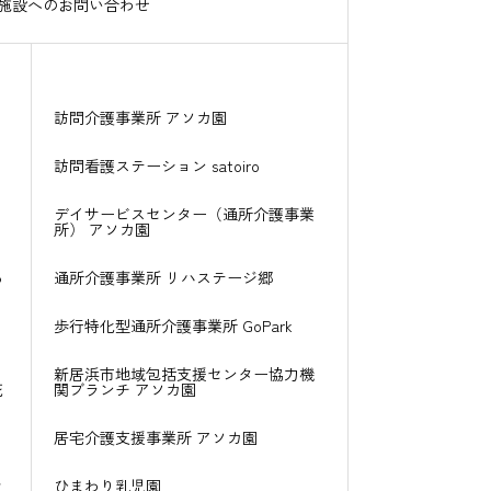
施設へのお問い合わせ
訪問介護事業所 アソカ園
訪問看護ステーション satoiro
デイサービスセンター（通所介護事業
所） アソカ園
る
通所介護事業所 リハステージ郷
歩行特化型通所介護事業所 GoPark
新居浜市地域包括支援センター
協力機
花
関ブランチ
アソカ園
居宅介護支援事業所 アソカ園
き
ひまわり乳児園