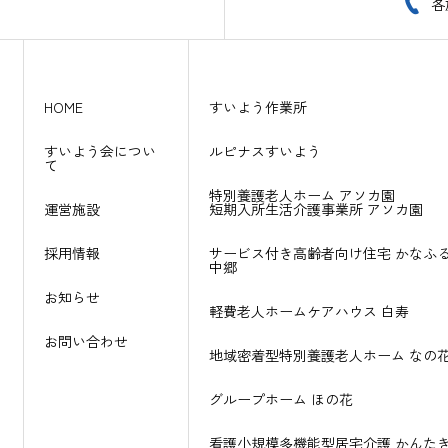
各
HOME
すいよう作業所
すいよう会につい
ルピナスすいよう
て
特別養護老人ホーム アソカ園
運営施設
短期入所生活介護事業所 アソカ園
採用情報
サービス付き高齢者向け住宅
かなふ
中郷
お知らせ
軽費老人ホームケアハウス
白寿
お問い合わせ
地域密着型特別養護老人ホーム
なの
グループホーム ほの花
看護小規模多機能型居宅介護
かんた