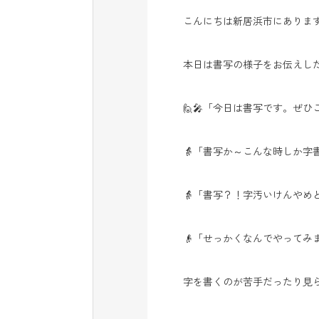
こんにちは新居浜市にありま
本日は書写の様子をお伝えし
🙋🎤「今日は書写です。ぜ
👵「書写か～こんな時しか字
👵「書写？！字汚いけんやめ
👴「せっかくなんでやってみ
字を書くのが苦手だったり見