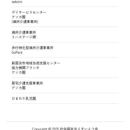
satoiro
デイサービスセンター
アソカ園
(通所介護事業所)
通所介護事業所
リハステージ郷
歩行特化型通所介護事業所
GoPark
新居浜市地域包括支援センター
協力機関ブランチ
アソカ園
居宅介護支援事業所
アソカ園
ひまわり乳児園
Copyright © 2025 社会福祉法人すいよう会