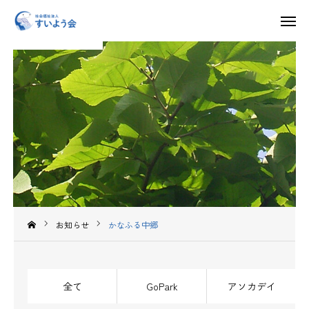
お知らせ
入所申し込み・見学・体験利用はこちら
求人情報
HOME
すいよう会について
運営施設
お知らせ
かなふる中郷
採用情報
お知らせ
全て
GoPark
アソカデイ
お問い合わせ