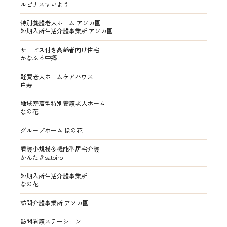
ルピナスすいよう
特別養護老人ホーム アソカ園
短期入所生活介護事業所 アソカ園
サービス付き高齢者向け住宅
かなふる中郷
軽費老人ホームケアハウス
白寿
地域密着型特別養護老人ホーム
なの花
グループホーム ほの花
看護小規模多機能型居宅介護
かんたきsatoiro
短期入所生活介護事業所
なの花
訪問介護事業所 アソカ園
訪問看護ステーション