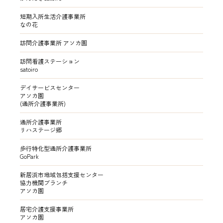
短期入所生活介護事業所
なの花
訪問介護事業所 アソカ園
訪問看護ステーション
satoiro
デイサービスセンター
アソカ園
(通所介護事業所)
通所介護事業所
リハステージ郷
歩行特化型通所介護事業所
GoPark
新居浜市地域包括支援センター
協力機関ブランチ
アソカ園
居宅介護支援事業所
アソカ園