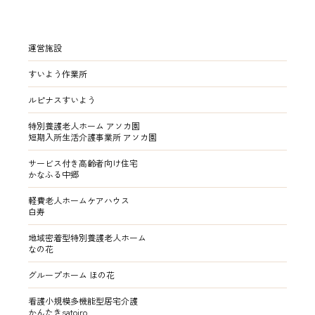
運営施設
すいよう作業所
ルピナスすいよう
特別養護老人ホーム アソカ園
短期入所生活介護事業所 アソカ園
サービス付き高齢者向け住宅
かなふる中郷
軽費老人ホームケアハウス
白寿
地域密着型特別養護老人ホーム
なの花
グループホーム ほの花
看護小規模多機能型居宅介護
かんたきsatoiro