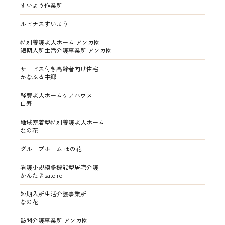
すいよう作業所
ルピナスすいよう
特別養護老人ホーム アソカ園
短期入所生活介護事業所 アソカ園
サービス付き高齢者向け住宅
かなふる中郷
軽費老人ホームケアハウス
白寿
地域密着型特別養護老人ホーム
なの花
グループホーム ほの花
看護小規模多機能型居宅介護
かんたきsatoiro
短期入所生活介護事業所
なの花
訪問介護事業所 アソカ園