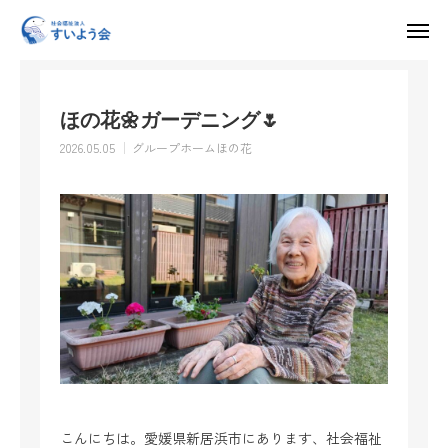
お知らせ
グループホームほの花
ほの花🌼ガーデニング🌷
入所申し込み・見学・体験利用はこちら
ほの花🌼ガーデニング🌷
求人情報
2026.05.05
グループホームほの花
HOME
すいよう会について
運営施設
採用情報
お知らせ
お問い合わせ
こんにちは。愛媛県新居浜市にあります、社会福祉