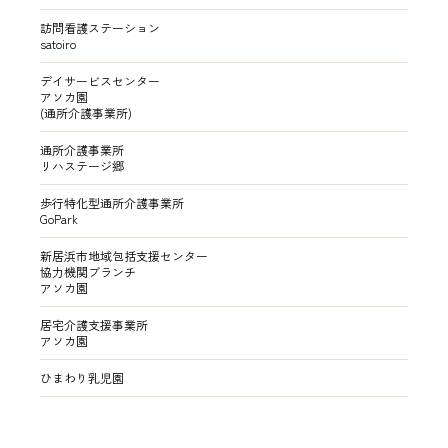
訪問看護ステーション
satoiro
デイサービスセンター
アソカ園
(通所介護事業所)
通所介護事業所
リハステージ郷
歩行特化型通所介護事業所
GoPark
新居浜市地域包括支援センター
協力機関ブランチ
アソカ園
居宅介護支援事業所
アソカ園
ひまわり乳児園