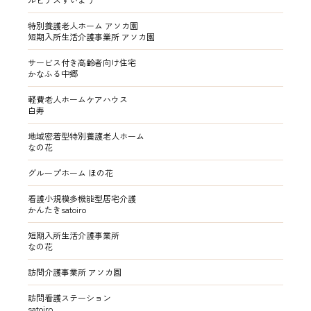
特別養護老人ホーム アソカ園
短期入所生活介護事業所 アソカ園
サービス付き高齢者向け住宅
かなふる中郷
軽費老人ホームケアハウス
白寿
地域密着型特別養護老人ホーム
なの花
グループホーム ほの花
看護小規模多機能型居宅介護
かんたきsatoiro
短期入所生活介護事業所
なの花
訪問介護事業所 アソカ園
訪問看護ステーション
satoiro