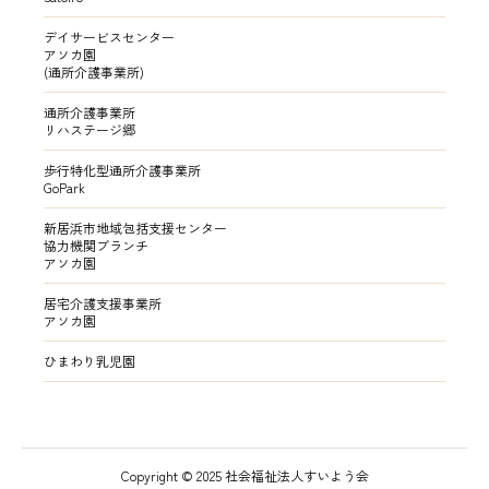
デイサービスセンター
アソカ園
(通所介護事業所)
通所介護事業所
リハステージ郷
歩行特化型通所介護事業所
GoPark
新居浜市地域包括支援センター
協力機関ブランチ
アソカ園
居宅介護支援事業所
アソカ園
ひまわり乳児園
Copyright © 2025 社会福祉法人すいよう会