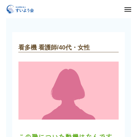
募集要項
看多機 看護師/40代・女性
入所申し込み・見学・体験利用はこちら
求人情報
看多機 看護師/40代・女性
HOME
すいよう会について
運営施設
採用情報
お知らせ
お問い合わせ
この職についた動機はなんです