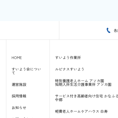
各
HOME
すいよう作業所
すいよう会につい
ルピナスすいよう
て
特別養護老人ホーム アソカ園
運営施設
短期入所生活介護事業所 アソカ園
採用情報
サービス付き高齢者向け住宅
かなふ
中郷
お知らせ
軽費老人ホームケアハウス
白寿